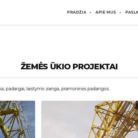
PRADŽIA
APIE MUS
PASL
ŽEMĖS ŪKIO PROJEKTAI
ka, padargai, laistymo įranga, pramoninės padangos.